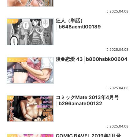
2025.04.08
狂人（単話）
いトう
│b648acmtl00189
2025.04.08
陵●恋愛 43│b800hsbk00604
アンソロジー
2025.04.08
コミックMate 2013年4月号
SM
│b296amate00132
2025.04.08
COMIC BAVEL 2019年1月号
108号