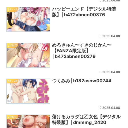
2025.04.08
ハッピーエンド【デジタル特装
3P・4P
版】│b472abnen00376
2025.04.08
めろきゅん〜すきのじかん〜
aff対応
【FANZA限定版】
│b472abnen00279
2025.04.08
つくみみ│b182asnw00744
3P・4P
2025.04.08
蕩けるカラダは乙女色【デジタル
aff対応
特装版】│dmmmg_2420