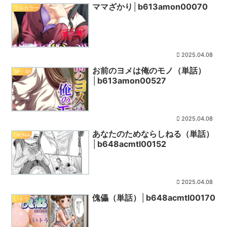
ママざかり│b613amon00070
フルカラー
2025.04.08
お前のヨメは俺のモノ（単話）
3P・4P
│b613amon00527
2025.04.08
あなたのためならしねる（単話）
OKINA
│b648acmtl00152
2025.04.08
傀儡（単話）│b648acmtl00170
いトう