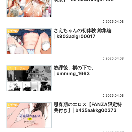
2025.04.08
さえちゃんの初体験 総集編
aff対応
│k903azigr00017
2025.04.08
放課後、橋の下で、
ジーオーティー
│dmmmg_1663
2025.04.08
思春期のエロス【FANZA限定特
aff対応
典付き】│b425aakkg00273