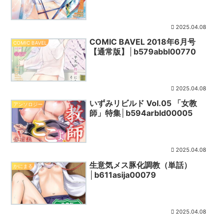
2025.04.08
COMIC BAVEL 2018年6月号
COMIC BAVEL
【通常版】│b579abbl00770
2025.04.08
いずみリビルド Vol.05 「女教
アンソロジー
師」特集│b594arbld00005
2025.04.08
生意気メス豚化調教（単話）
かにまる
│b611asija00079
2025.04.08