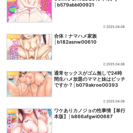
│b579abbl00921
2025.04.08
合体！ナマハメ家族
三和出版
│b182asnw00610
2025.04.08
通常セックスがゴム無しで24時
aff対応
間生ハメ放題のママと妹はビッチ
ですか？│b079akroe00393
2025.04.08
ワケありカノジョの性事情【単行
KATTS
本版】│b866afgwi00687