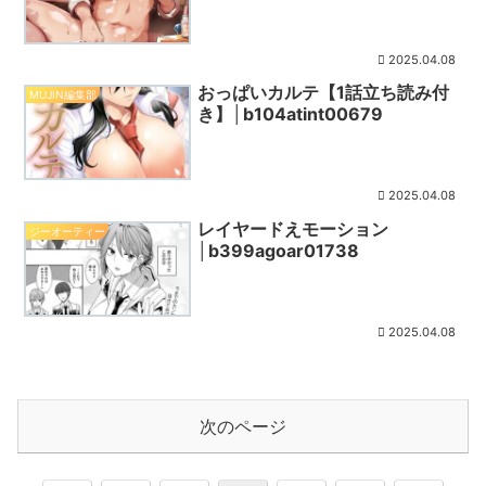
2025.04.08
おっぱいカルテ【1話立ち読み付
MUJIN編集部
き】│b104atint00679
2025.04.08
レイヤードえモーション
ジーオーティー
│b399agoar01738
2025.04.08
次のページ