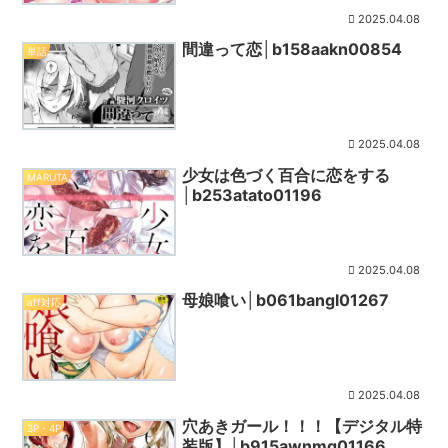
2025.04.08
間違って恋│b158aakn00854
単話
2025.04.08
少女は色づく百合に恋をする
MARUTA
│b253atato01196
2025.04.08
母娘喰い│b061bangl01267
aff対応
2025.04.08
穴あきガール！！！【デジタル特
3P・4P
装版】│b915awnmg01166