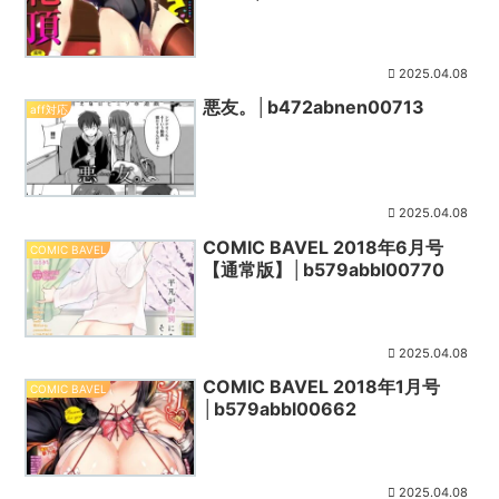
2025.04.08
悪友。│b472abnen00713
aff対応
2025.04.08
COMIC BAVEL 2018年6月号
COMIC BAVEL
【通常版】│b579abbl00770
2025.04.08
COMIC BAVEL 2018年1月号
COMIC BAVEL
│b579abbl00662
2025.04.08