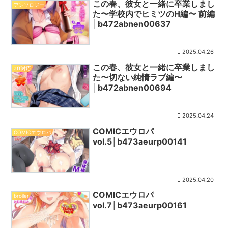
この春、彼女と一緒に卒業しまし
アンソロジー
た〜学校内でヒミツのH編〜 前編
│b472abnen00637
2025.04.26
この春、彼女と一緒に卒業しまし
aff対応
た〜切ない純情ラブ編〜
│b472abnen00694
2025.04.24
COMICエウロパ
COMICエウロパ
vol.5│b473aeurp00141
2025.04.20
COMICエウロパ
broiler
vol.7│b473aeurp00161