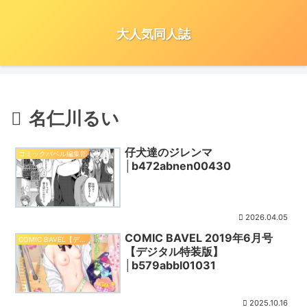
大人気同人誌
名仁川るい
仔犬達のジレンマ
コミックバベル編集部
│b472abnen00430
2026.04.05
COMIC BAVEL 2019年6月号
COMIC BAVEL【デジタル特装版】
【デジタル特装版】
│b579abbl01031
2025.10.16