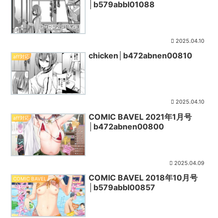
│b579abbl01088
2025.04.10
chicken│b472abnen00810
aff対応
2025.04.10
COMIC BAVEL 2021年1月号
aff対応
│b472abnen00800
2025.04.09
COMIC BAVEL 2018年10月号
COMIC BAVEL
│b579abbl00857